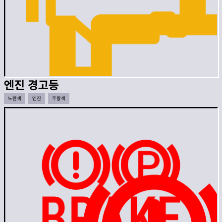
엔진 경고등
노란색
엔진
주황색