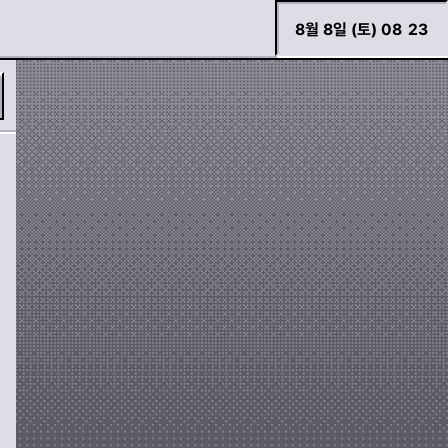
8월 8일 (토) 08
23
필터
모양
바로 검색하기
도로
사람
자동차
기호
경고등 모아보기
두두 이야기
가위표
느낌표
화살표
장치