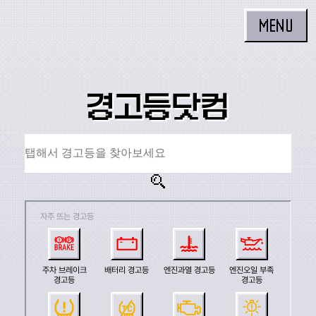
MENU
주차 브레이크
배터리 경고등
엔진과열 경고등
엔진오일 부족
경고등
경고등