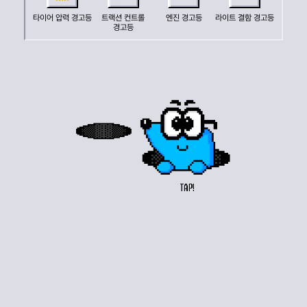
타이어 압력 경고등
트랙션 컨트롤
엔진 경고등
라이트 결함 경고등
경고등