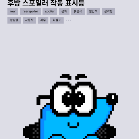
후방 스포일러 작동 표시등
rear
rearspoiler
spoiler
문자
붉은색
빨간색
삼각형
양방향
자동차
좌우
화살표