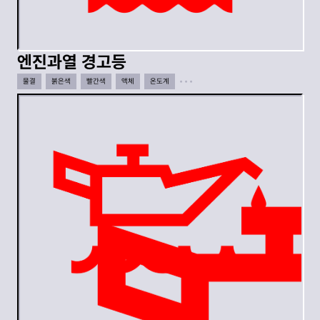
엔진과열 경고등
물결
붉은색
빨간색
액체
온도계