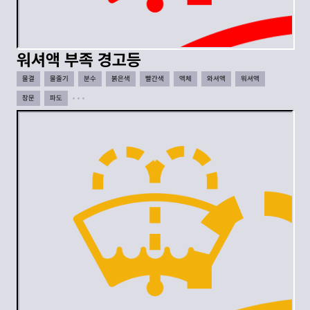
워셔액 부족 경고등
물결
물줄기
분수
붉은색
빨간색
액체
와셔액
워셔액
창문
파도