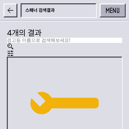
MENU
스패너
4개의 결과