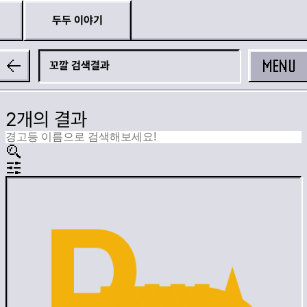
두두 이야기
MENU
꼬깔
2개의 결과